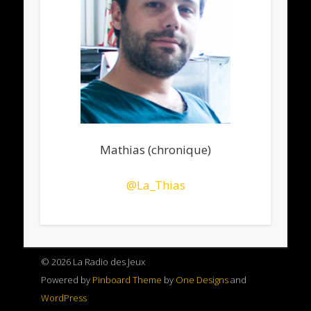
Mathias (chronique)
@
La_Thias
© 2026 La Radio des Jeux
Powered by
Pinboard Theme
by
One Designs
and
WordPress