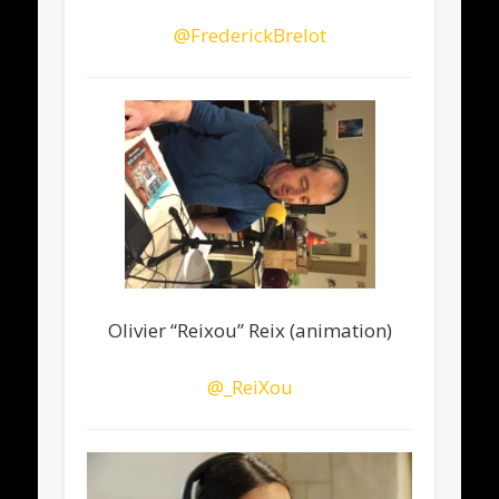
@
FrederickBrelot
Olivier “Reixou” Reix (animation)
@
_ReiXou