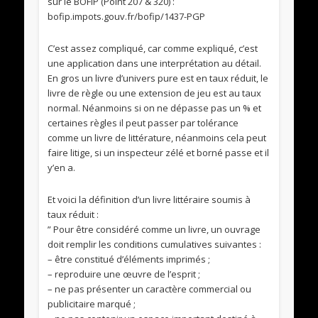
sur le BOFIP (Point 207 & 320) :
bofip.impots.gouv.fr/bofip/1437-PGP
C’est assez compliqué, car comme expliqué, c’est
une application dans une interprétation au détail.
En gros un livre d’univers pure est en taux réduit, le
livre de règle ou une extension de jeu est au taux
normal. Néanmoins si on ne dépasse pas un % et
certaines règles il peut passer par tolérance
comme un livre de littérature, néanmoins cela peut
faire litige, si un inspecteur zélé et borné passe et il
y’en a.
Et voici la définition d’un livre littéraire soumis à
taux réduit :
” Pour être considéré comme un livre, un ouvrage
doit remplir les conditions cumulatives suivantes :
– être constitué d’éléments imprimés ;
– reproduire une œuvre de l’esprit ;
– ne pas présenter un caractère commercial ou
publicitaire marqué ;